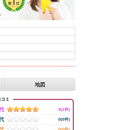
地図
コミ
0代
5(1件)
0代
0(0件)
0代
0(0件)