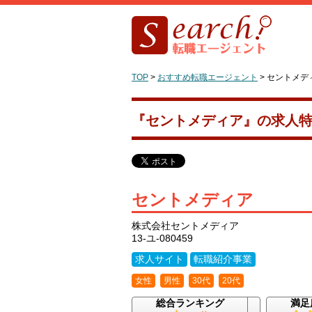
TOP
>
おすすめ転職エージェント
>
セントメデ
『セントメディア』の求人
セントメディア
株式会社セントメディア
13-ユ-080459
求人サイト
転職紹介事業
女性
男性
30代
20代
総合ランキング
満足