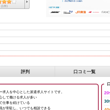
(1件)
評判
口コミ一覧
口
ー求人を中心とした派遣求人サイトです。
2
心して働ける求人が多い
3
して仕事を続けている
員が常駐し、いつでも相談できる
4