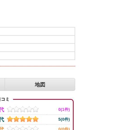
地図
コミ
0代
0(1件)
0代
5(0件)
0代
0(0件)