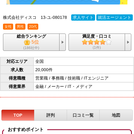
株式会社ディスコ
13-ユ-080178
求人サイト
就活エージェント
女性
男性
20代
総合ランキング
満足度・口コミ
5位
(1件)
(186社中)
対応エリア
全国
求人数
20,000件
得意職種
営業職
/
事務職
/
技術職
/
ITエンジニア
得意業界
金融
/
メーカー
/
IT・メディア
TOP
評判
口コミ一覧
地図
おすすめポイント