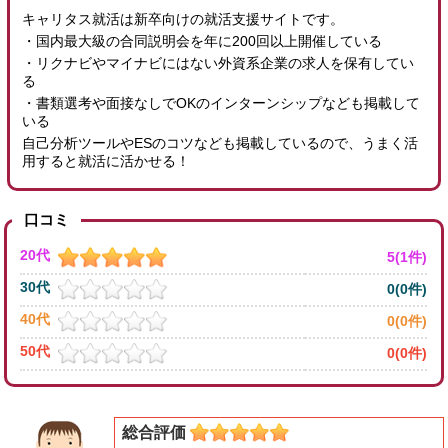
キャリタス就活は新卒向けの就活支援サイトです。
・国内最大級の合同説明会を年に200回以上開催している
・リクナビやマイナビにはない外資系企業の求人を保有してい
る
・書類選考や面接なしでOKのインターンシップなども掲載して
いる
自己分析ツールやESのコツなども掲載しているので、うまく活
用すると就活に活かせる！
口コミ
20代
5(1件)
30代
0(0件)
40代
0(0件)
50代
0(0件)
総合評価